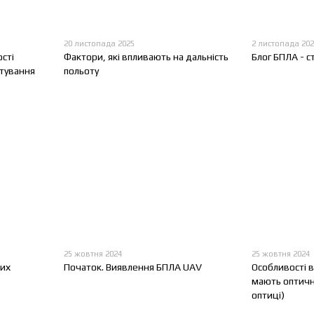
20 листопада 2025
2 листопада 20
сті
Фактори, які впливають на дальність
Блог БПЛА - с
стування
польоту
25 жовтня 2024
25 жовтня 2024
вих
Початок. Виявлення БПЛА UAV
Особливості 
мають оптичн
оптиці)