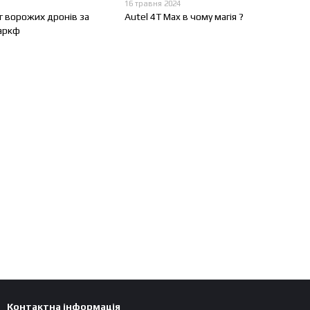
16 травня 2024
г ворожих дронів за
Autel 4T Max в чому магія ?
аркф
Контактна інформація