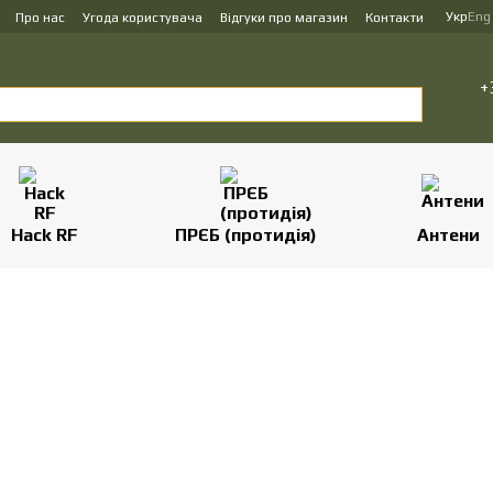
Укр
Eng
Про нас
Угода користувача
Відгуки про магазин
Контакти
+
Hack RF
ПРЄБ (протидія)
Антени