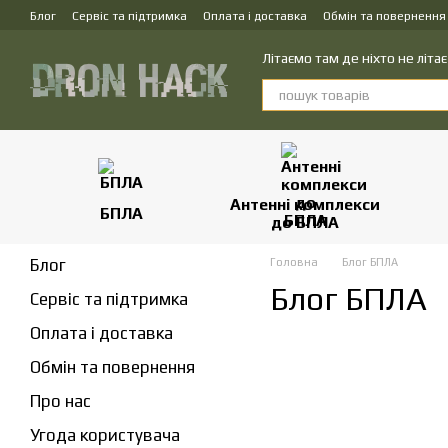
Перейти до основного контенту
Блог
Сервіс та підтримка
Оплата і доставка
Обмін та повернення
Літаємо там де ніхто не літає
Антенні комплекси
БПЛА
до БПЛА
Блог
Головна
Блог БПЛА
Блог БПЛА
Сервіс та підтримка
Оплата і доставка
Обмін та повернення
Про нас
Угода користувача