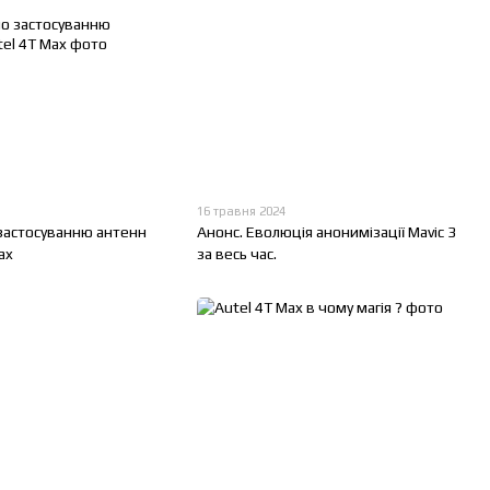
16 травня 2024
 застосуванню антенн
Анонс. Еволюція анонимізації Mavic 3
ax
за весь час.