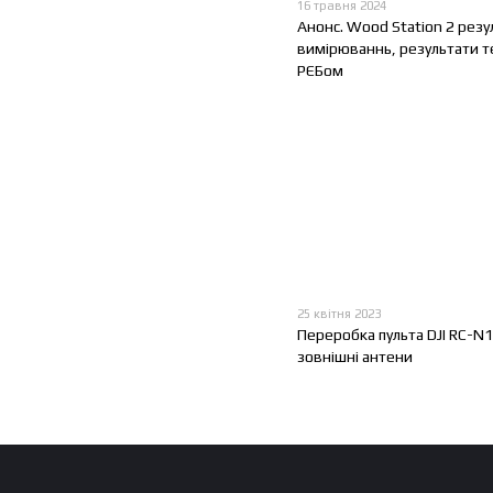
16 травня 2024
Анонс. Wood Station 2 резу
вимірюваннь, результати те
РЄБом
25 квітня 2023
Переробка пульта DJI RC-N1
зовнішні антени