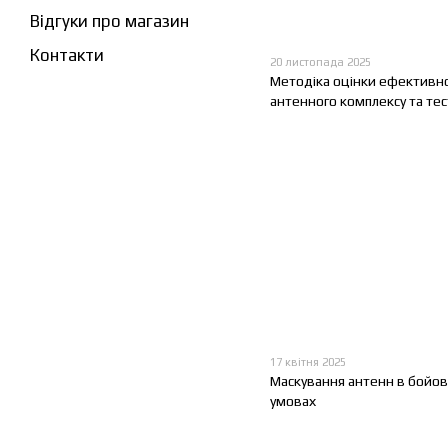
Відгуки про магазин
Контакти
20 листопада 2025
Методіка оцінки ефективно
антенного комплексу та те
17 квітня 2025
Маскування антенн в бойо
умовах