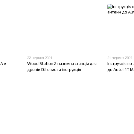
22 червня 2024
21 червня 2024
А в
Wood Station 2 наземна станція для
Інструкція по
дронів DJI опис та інструкція
до Autel 4T M