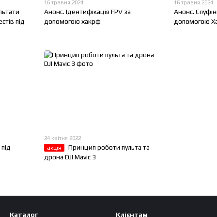
16 травня 2024
16 травня 2024
льтати
Анонс. Ідентифікація FPV за
Анонс. Спуфін
стів під
допомогою хакрф
допомогою Х
24 квітня 2022
 під
Принцип роботи пульта та
акція
дрона DJI Mavic 3
Каталог
Клієнтам