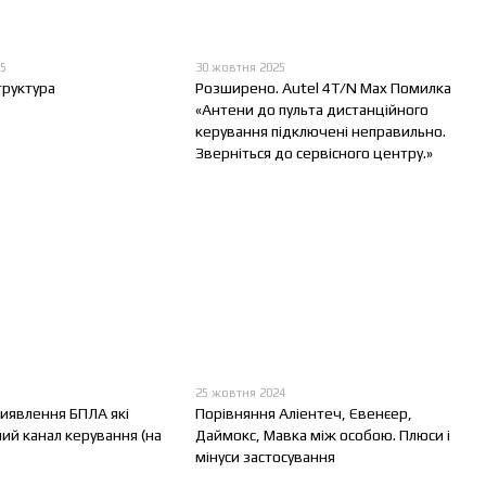
25
30 жовтня 2025
труктура
Розширено. Autel 4T/N Max Помилка
«Антени до пульта дистанційного
керування підключені неправильно.
Зверніться до сервісного центру.»
25 жовтня 2024
виявлення БПЛА які
Порівняння Аліентеч, Євенєер,
ий канал керування (на
Даймокс, Мавка між особою. Плюси і
мінуси застосування