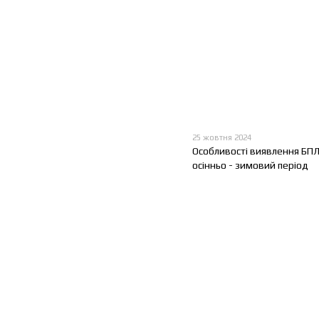
25 жовтня 2024
Особливості виявлення БПЛ
осінньо - зимовий період