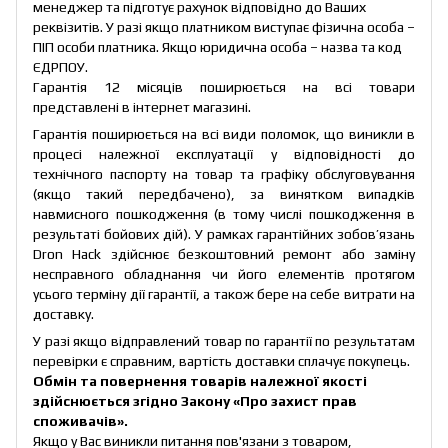
менеджер та підготує рахунок відповідно до Ваших
реквізитів. У разі якщо платником виступає фізична особа –
ПІП особи платника. Якщо юридична особа – назва та код
ЄДРПОУ.
Гарантія 12 місяців поширюється на всі товари
представлені в інтернет магазині.
Гарантія поширюється на всі види поломок, що виникли в
процесі належної експлуатації у відповідності до
технічного паспорту на товар та графіку обслуговування
(якщо такий передбачено), за винятком випадків
навмисного пошкодження (в тому числі пошкодження в
результаті бойових дій). У рамках гарантійних зобов’язань
Dron Hack здійснює безкоштовний ремонт або заміну
несправного обладнання чи його елементів протягом
усього терміну дії гарантії, а також бере на себе витрати на
доставку.
У разі якщо відправлений товар по гарантії по результатам
перевірки є справним, вартість доставки сплачує покупець.
Обмін та повернення товарів належної якості
здійснюється згідно Закону
«Про захист прав
споживачів»
.
Якщо у Вас виникли питання пов'язани з товаром,