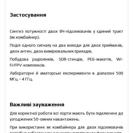
Застосування
Синтез потужності двох ВЧ-підсилювачів у єдиний тракт
(як комбайнер).
Поділ одного сигналу на два виходи для двох приймачів,
двох антен, двох вимірювальних приладів.
Побудова радіолінків, SDR-стендів, РЕБ-макетів, Wi-
Fi/FPV-комплексів.
Лабораторні й аматорські експерименти в діапазоні 500
МГц – 4 ГГц.
Важливі зауваження
Для коректної роботи всі порти мають бути підключені до
узгоджених 50-омних навантажень.
При використанні як комбайнера для двох підсилювачів
потрібно забезпечити однакову амплітуду та фазу сигналів,