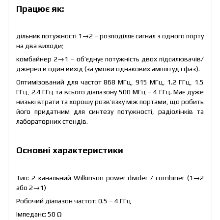
Працює як:
дільник потужності 1→2 – розподіляє сигнал з одного порту
на два виходи;
комбайнер 2→1 – об’єднує потужність двох підсилювачів/
джерел в один вихід (за умови однакових амплітуд і фаз).
Оптимізований для частот 868 МГц, 915 МГц, 1.2 ГГц, 1.5
ГГц, 2.4 ГГц та всього діапазону 500 МГц – 4 ГГц. Має дуже
низькі втрати та хорошу розв’язку між портами, що робить
його придатним для синтезу потужності, радіолінків та
лабораторних стендів.
Основні характеристики
Тип: 2-канальний Wilkinson power divider / combiner (1→2
або 2→1)
Робочий діапазон частот: 0.5 – 4 ГГц
Імпеданс: 50 Ω