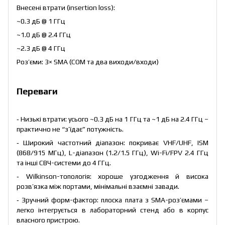
Внесені втрати (insertion loss):
~0.3 дБ @ 1 ГГц
~1.0 дБ @ 2.4 ГГц
~2.3 дБ @ 4 ГГц
Роз’єми: 3× SMA (COM та два виходи/входи)
Переваги
-
Низькі втрати: усього ~0.3 дБ на 1 ГГц та ~1 дБ на 2.4 ГГц –
практично не “з’їдає” потужність.
-
Широкий частотний діапазон: покриває VHF/UHF, ISM
(868/915 МГц), L-діапазон (1.2/1.5 ГГц), Wi-Fi/FPV 2.4 ГГц
та інші СВЧ-системи до 4 ГГц.
-
Wilkinson-топологія: хороше узгодження й висока
розв’язка між портами, мінімальні взаємні завади.
-
Зручний форм-фактор: плоска плата з SMA-роз’ємами –
легко інтегрується в лабораторний стенд або в корпус
власного пристрою.