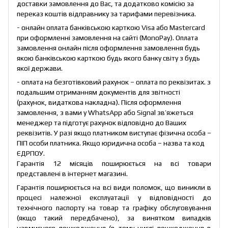
доставки замовлення до Вас, та додатково комісію за
переказ коштів відправнику за тарифами перевізника.
- онлайн оплата банківською карткою Visa або Mastercard
при оформленні замовлення на сайті (MonoPay). Оплата
замовлення онлайн після оформлення замовлення будь
якою банківською карткою будь якого банку світу з будь
якої держави.
- оплата на безготівковий рахунок – оплата по реквізитах. з
подальшим отриманням документів для звітності
(рахунок, видаткова накладна). Після оформлення
замовлення, з вами у WhatsApp або Signal зв’яжеться
менеджер та підготує рахунок відповідно до Ваших
реквізитів. У разі якщо платником виступає фізична особа –
ПІП особи платника. Якщо юридична особа – назва та код
ЄДРПОУ.
Гарантія 12 місяців поширюється на всі товари
представлені в інтернет магазині.
Гарантія поширюється на всі види поломок, що виникли в
процесі належної експлуатації у відповідності до
технічного паспорту на товар та графіку обслуговування
(якщо такий передбачено), за винятком випадків
навмисного пошкодження (в тому числі пошкодження в