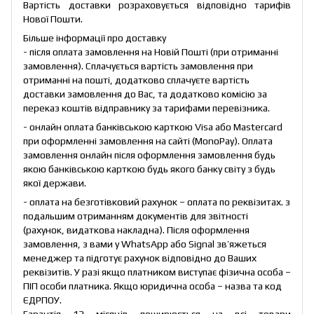
Вартість доставки розраховується відповідно тарифів
Нової Пошти.
Більше інформації про доставку
- після оплата замовлення на Новій Пошті (при отриманні
замовлення). Сплачується вартість замовлення при
отриманні на пошті, додатково сплачуєте вартість
доставки замовлення до Вас, та додатково комісію за
переказ коштів відправнику за тарифами перевізника.
- онлайн оплата банківською карткою Visa або Mastercard
при оформленні замовлення на сайті (MonoPay). Оплата
замовлення онлайн після оформлення замовлення будь
якою банківською карткою будь якого банку світу з будь
якої держави.
- оплата на безготівковий рахунок – оплата по реквізитах. з
подальшим отриманням документів для звітності
(рахунок, видаткова накладна). Після оформлення
замовлення, з вами у WhatsApp або Signal зв’яжеться
менеджер та підготує рахунок відповідно до Ваших
реквізитів. У разі якщо платником виступає фізична особа –
ПІП особи платника. Якщо юридична особа – назва та код
ЄДРПОУ.
Гарантія 12 місяців поширюється на всі товари