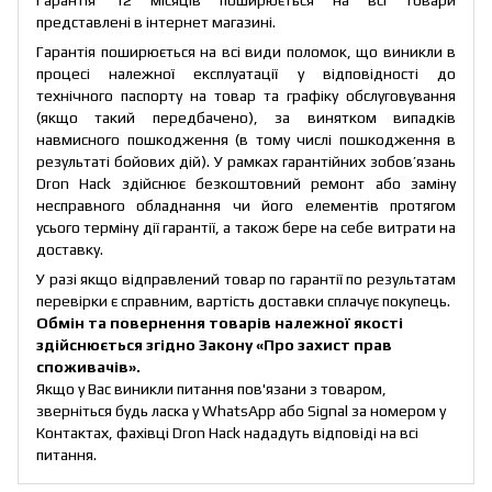
представлені в інтернет магазині.
Гарантія поширюється на всі види поломок, що виникли в
процесі належної експлуатації у відповідності до
технічного паспорту на товар та графіку обслуговування
(якщо такий передбачено), за винятком випадків
навмисного пошкодження (в тому числі пошкодження в
результаті бойових дій). У рамках гарантійних зобов’язань
Dron Hack здійснює безкоштовний ремонт або заміну
несправного обладнання чи його елементів протягом
усього терміну дії гарантії, а також бере на себе витрати на
доставку.
У разі якщо відправлений товар по гарантії по результатам
перевірки є справним, вартість доставки сплачує покупець.
Обмін та повернення товарів належної якості
здійснюється згідно Закону
«Про захист прав
споживачів»
.
Якщо у Вас виникли питання пов'язани з товаром,
зверніться будь ласка у WhatsApp або Signal за номером у
Контактах, фахівці Dron Hack нададуть відповіді на всі
питання.