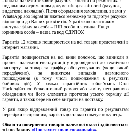
- оплата на безготівковий рахунок – оплата по реквізитах. з
подальшим отриманням документів для звітності (рахунок,
видаткова накладна). Після оформлення замовлення, з вами у
WhatsApp або Signal зв’яжеться менеджер та підготує рахунок
відповідно до Ваших реквізитів. У разі якщо платником
виступає фізична особа – ПІП особи платника. Якщо
юридична особа – назва та код ЄДРПОУ.
Гарантія 12 місяців поширюється на всі товари представлені в
інтернет магазині.
Гарантія поширюється на всі види поломок, що виникли в
процесі належної експлуатації у відповідності до технічного
паспорту на товар та графіку обслуговування (якщо такий
передбачено), за винятком випадків навмисного
пошкодження (в тому числі пошкодження в результаті
бойових дій). У рамках гарантійних зобов’язань Dron
Hack здійснює безкоштовний ремонт або заміну несправного
обладнання чи його елементів протягом усього терміну дії
гарантії, а також бере на себе витрати на доставку.
У разі якщо відправлений товар по гарантії по результатам
перевірки є справним, вартість доставки сплачує покупець.
Обмін та повернення товарів належної якості здійснюється
згідно Закону
«Про захист прав споживачів»
.