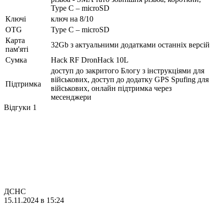
Type C – microSD
Ключі
ключ на 8/10
OTG
Type C – microSD
Карта
32Gb з актуальними додатками останніх версій
пам'яті
Сумка
Hack RF DronHack 10L
доступ до закритого Блогу з інструкціями для
військових, доступ до додатку GPS Spufing для
Підтримка
військових, онлайн підтримка через
месенджери
Відгуки
1
ДСНС
15.11.2024 в 15:24