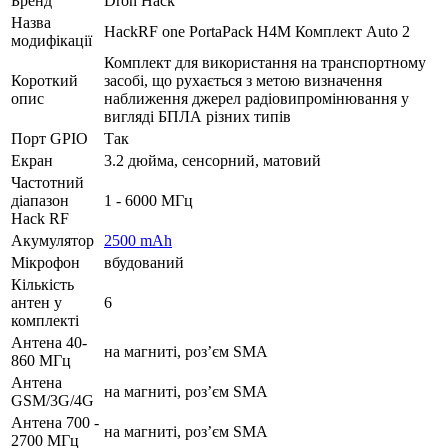
Бренд
Dron Hack
Назва
HackRF one PortaPack H4M Комплект Auto 2
модифікації
Комплект для використання на транспортному
Короткий
засобі, що рухається з метою визначення
опис
наближення джерел радіовипромінювання у
вигляді БПЛА різних типів
Порт GPIO
Так
Екран
3.2 дюйма, сенсорний, матовий
Частотний
діапазон
1 - 6000 МГц
Hack RF
Акумулятор
2500 mAh
Мікрофон
вбудований
Кількість
антен у
6
комплекті
Антена 40-
на магниті, роз’єм SMA
860 МГц
Антена
на магниті, роз’єм SMA
GSM/3G/4G
Антена 700 -
на магниті, роз’єм SMA
2700 МГц