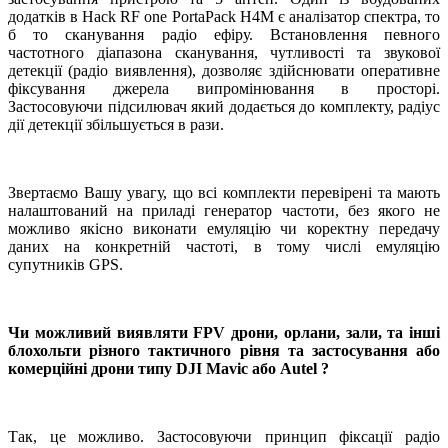
додатків в Hack RF one Porta
P
ack H4М є аналізатор спектра, то
б то сканування радіо ефіру. Встановлення певного
частотного діапазона сканування, чутливості та звукової
детекції (радіо виявлення), дозволяє здійснювати оперативне
фіксування джерела випромінювання в просторі.
Застосовуючи підсилювач який додається до комплекту, радіус
дії детекції збільшується в рази.
Звертаємо Вашу увагу, що всі комплекти перевірені та мають
налаштований на приладі генератор частоти, без якого не
можливо якісно виконати емуляцію чи коректну передачу
даних на конкретній частоті, в тому числі емуляцію
супутників GPS.
Чи можливий виявляти
FPV
дрони, орлани, зали, та інші
блохольти різного тактичного рівня та застосування або
комерційні дрони типу
DJI
Mavic
або
Autel
?
Так, це можливо. Застосовуючи принцип фіксації радіо