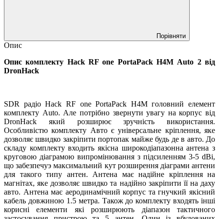
Порівняти
Опис
Опис комплекту Hack RF one PortaPack H4M
Auto
2 від
DronHack
SDR
радіо Hack RF one Porta
P
ack H4М головний елемент
комплекту
Auto.
Але потрібно звернути увагу на корпус від
DronHack
який розширює зручність використання.
Особливістю комплекту Авто є універсальне кріплення, яке
дозволяє швидко закріпити портопак майже будь де в авто. До
складу комплекту входить якісна широкодіапазонна антена з
круговою діаграмою випромінювання з підсиленням 3-5 dBi,
що забезпечуэ максимальний кут розширення діаграми антени
для такого типу антен. Антена має надійне кріплення на
магнітах, яке дозволяє швидко та надійно закріпити її на даху
авто. Антена має аеродинамічний корпус та гнучкий якісний
кабель довжиною 1.5 метра. Також до комплекту входять інші
корисні елементи які розширюють діапазон тактичного
застосування пристрою та 5 антен. Один із вбудованих