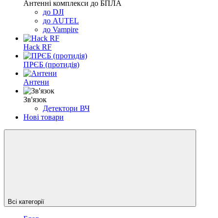
Антенні комплекси до БПЛА
до DJI
до AUTEL
до Vampire
Hack RF
ПРЄБ (протидія)
Антени
Зв'язок
Детектори ВЧ
Нові товари
Всі категорії