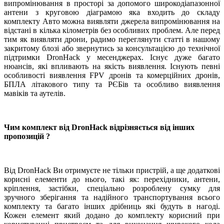
випромінювання в просторі за допомого широкодіапазонної
антени з круговою діаграмою яка входить до складу
комплекту Авто можна виявляти джерела випромінювання на
відстані в кілька кілометрів без особливих проблем. Але перед
тим як виявляти дрони, радимо переглянути статті в нашому
закритому блозі або звернутись за консультацією до технічної
підтримки
DronHack
у месенджерах. Існує дуже багато
нюансів, які впливають на якість виявлення. Існують певні
особливості виявлення
FPV
дронів та комерційних дронів,
БПЛА літакового типу та РЄБів та особливо виявлення
мавіків та аутелів.
Чим комплект від DronHack відрізняється від інших
пропозицій ?
Від DronHack Ви отримуєте не тільки пристрій, а ще додаткові
корисні елементи до нього, такі як: перехідники, антени,
кріплення, застібки, спеціально розроблену сумку для
зручного зберігання та надійного транспортування всього
комплекту та багато інших дрібниць які будуть в нагоді.
Кожен елемент який додано до комплекту корисний при