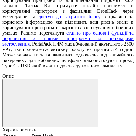
користуванні пристроєм та для виконання широкого кола
завдань. Також Ви отримуєте онлайн підтримку в
користуванні пристроєм з фахівцями DronHack через
месенджери та
доступ до закритого блогу
з цікавою та
корисною інформацією яка підвищить ваш рівень знань в
користуванні пристроєм та варіантах застосування в бойових
умовах. Радимо переглянути
статтю про основні функції та
порівняння х іншими пристроями та прикладами
застосування
. PortaPack H4M має вбудований акумулятор 2500
мАг, який забезпечує активну роботу на протязі 3-4 годин.
Може заряджатись та живитись одночасно від звичайного
павербанку для мобільних телефонів використовуючт провід
Type C - USB який входить до складу кожного комплекту.
Опис
Характеристики