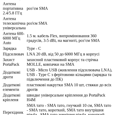
Антена
портативна
роз’єм SMA
2.4/5.8 ГГц
Антена
телескопічна
роз'єм SMA
універсальна
Антена 600-
1.5 м. кабель Flex, випромінювання 360
6000 МГц
градусів, 3-5 dBi, на магниті, роз’єм SMA
Auto
Зарядка
Type - C
Підсилювач
LNA 20 dB, від 50 до 6000 МГц в корпусі
Захист
захисний пластиковий корпус та стрічка
PortaPack
MOLLE, ковпачки на SMA
USB - Micro USB (живлення підсилювача LNA),
Додаткові
USB - Type C з ферітовими кільцями (зарядка та
дроти
підключення до ПК)
Додаткові
пластикові накрутки SMA 10 шт, стяжки до всіх
елементи
дротів
Додаткові
швидке універсальне кріплення до PortaPack
кріпленя
H4M
SMA тато - SMA тато, гнучкий 10 см, SMA тато
- SMA тато, короткий, SMA тато внутрішня
Перехідник
різьба - SMA тато зовнішня різьба, короткий,