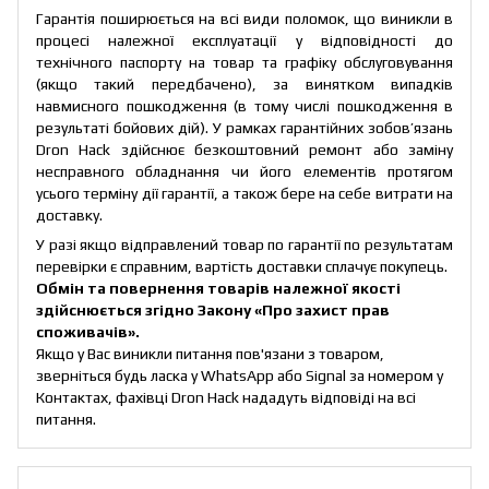
Гарантія поширюється на всі види поломок, що виникли в
процесі належної експлуатації у відповідності до
технічного паспорту на товар та графіку обслуговування
(якщо такий передбачено), за винятком випадків
навмисного пошкодження (в тому числі пошкодження в
результаті бойових дій). У рамках гарантійних зобов’язань
Dron Hack здійснює безкоштовний ремонт або заміну
несправного обладнання чи його елементів протягом
усього терміну дії гарантії, а також бере на себе витрати на
доставку.
У разі якщо відправлений товар по гарантії по результатам
перевірки є справним, вартість доставки сплачує покупець.
Обмін та повернення товарів належної якості
здійснюється згідно Закону
«Про захист прав
споживачів»
.
Якщо у Вас виникли питання пов'язани з товаром,
зверніться будь ласка у WhatsApp або Signal за номером у
Контактах, фахівці Dron Hack нададуть відповіді на всі
питання.