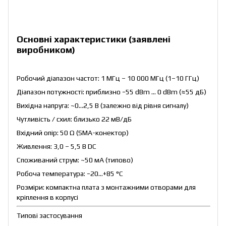
Основні характеристики (заявлені
виробником)
Робочий діапазон частот: 1 МГц – 10 000 МГц (1–10 ГГц)
Діапазон потужності: приблизно −55 dBm … 0 dBm (≈55 дБ)
Вихідна напруга: ~0…2,5 В (залежно від рівня сигналу)
Чутливість / схил: близько 22 мВ/дБ
Вхідний опір: 50 Ω (SMA-конектор)
Живлення: 3,0 – 5,5 В DC
Споживаний струм: ~50 мА (типово)
Робоча температура: −20…+85 °C
Розміри: компактна плата з монтажними отворами для
кріплення в корпусі
Типові застосування