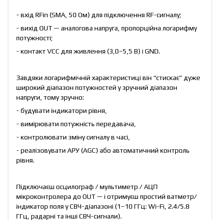
- вхід RFin (SMA, 50 Ом) для підключення RF-сигналу;
- вихід OUT — аналогова напруга, пропорційна логарифму
потужності;
- контакт VCC для живлення (3,0–5,5 В) і GND.
Завдяки логарифмічній характеристиці він “стискає” дуже
широкий діапазон потужностей у зручний діапазон
напруги, тому зручно:
- будувати індикатори рівня,
- вимірювати потужність передавача,
- контролювати зміну сигналу в часі,
- реалізовувати АРУ (AGC) або автоматичний контроль
рівня.
Підключаєш осцилограф / мультиметр / АЦП
мікроконтролера до OUT — і отримуєш простий ватметр/
індикатор поля у СВЧ-діапазоні (1–10 ГГц: Wi-Fi, 2.4/5.8
ГГц, радарні та інші СВЧ-сигнали).