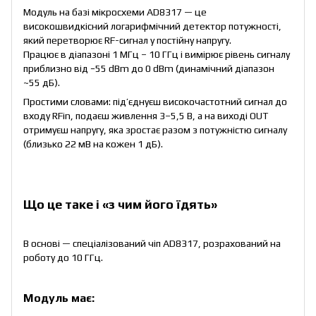
Модуль на базі мікросхеми AD8317 — це
високошвидкісний логарифмічний детектор потужності,
який перетворює RF-сигнал у постійну напругу.
Працює в діапазоні 1 МГц – 10 ГГц і вимірює рівень сигналу
приблизно від −55 dBm до 0 dBm (динамічний діапазон
~55 дБ).
Простими словами: під’єднуєш високочастотний сигнал до
входу RFin, подаєш живлення 3–5,5 В, а на виході OUT
отримуєш напругу, яка зростає разом з потужністю сигналу
(близько 22 мВ на кожен 1 дБ).
Що це таке і «з чим його їдять»
В основі — спеціалізований чіп AD8317, розрахований на
роботу до 10 ГГц.
Модуль має: