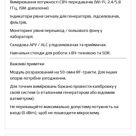
Вимірювання потужності СВЧ-передавачів (Wi-Fi, 2.4/5.8
ГГц, ISM-діапазони).
Індикатори рівня сигналу для генераторів, підсилювачів,
фільтрів.
Моніторинг рівня перешкод / польового фону у
лабораторії.
Складова АРУ / ALC у підсилювачах та приймачах.
Навчальні стенди для роботи з ВЧ-технікою та SDR.
Важливі примітки
Модуль розрахований на 50-омні RF-тракти. Для інших
опорів потрібне узгодження.
Для точних вимірювань бажано провести калібровку у
своїй системі (з еталонним генератором або відомим
ватметром).
Не перевищуйте максимально допустиму потужність на
вході (0 dBm), щоб не пошкодити мікросхему.