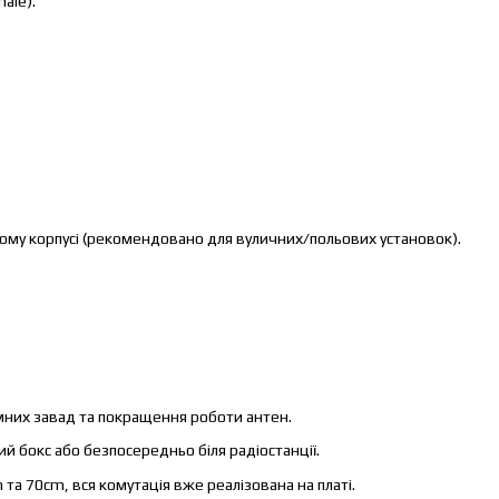
ale).
ному корпусі (рекомендовано для вуличних/польових установок).
них завад та покращення роботи антен.
 бокс або безпосередньо біля радіостанції.
та 70cm, вся комутація вже реалізована на платі.