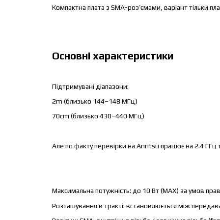
Компактна плата з SMA-роз’ємами, варіант тільки пл
Основні характеристики
Підтримувані діапазони:
2m (близько 144–148 МГц)
70cm (близько 430–440 МГц)
Але по факту перевірки на Anritsu працює на 2.4 ГГц
Максимальна потужність: до 10 Вт (MAX) за умов пра
Розташування в тракті: встановлюється між передава