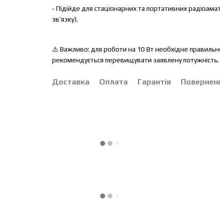
-
Підійде для стаціонарних та портативних радіоамато
зв’язку).
⚠
️ Важливо: для роботи на 10 Вт необхідне правильн
рекомендується перевищувати заявлену потужність.
Доставка
Оплата
Гарантія
Повернен