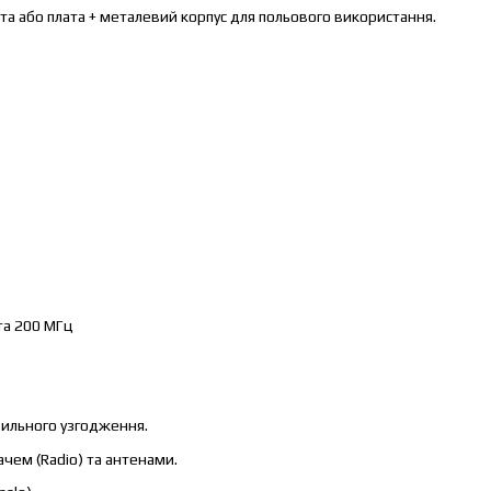
ата або плата + металевий корпус для польового використання.
 та 200 МГц
вильного узгодження.
чем (Radio) та антенами.