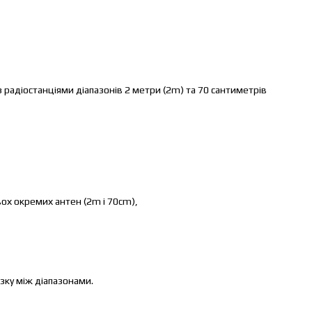
радіостанціями діапазонів 2 метри (2m) та 70 сантиметрів
вох окремих антен (2m і 70cm),
зку між діапазонами.