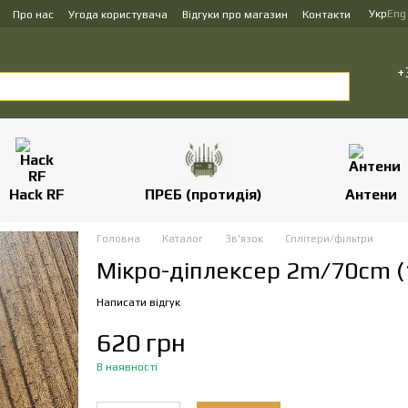
Укр
Eng
Про нас
Угода користувача
Відгуки про магазин
Контакти
+
Hack RF
ПРЄБ (протидія)
Антени
Головна
Каталог
Зв'язок
Сплітери/фільтри
Мікро-діплексер 2m/70cm (
Написати відгук
620 грн
В наявності