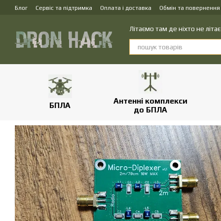
Перейти до основного контенту
Блог
Сервіс та підтримка
Оплата і доставка
Обмін та повернення
Літаємо там де ніхто не літає
Антенні комплекси
БПЛА
до БПЛА