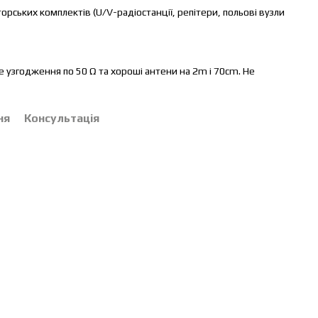
рських комплектів (U/V-радіостанції, репітери, польові вузли
е узгодження по 50 Ω та хороші антени на 2m і 70cm. Не
ня
Консультація