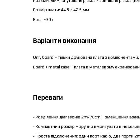
Роз’єми: SMA, внутрішня різьба / зовнішня різьба (fem
Розмір плати: 44.5 × 42.5 мм
Вага: ~30 г
Варіанти виконання
Only board – тільки друкована плата з компонентами.
Board + metal case – плата в металевому екранізова
Переваги
-
Розділення діапазонів 2m/70cm – зменшення взаєм
-
Компактний розмір – зручно вмонтувати в невеликий
-
Просте підключення: один порт Radio, два порти 2m 