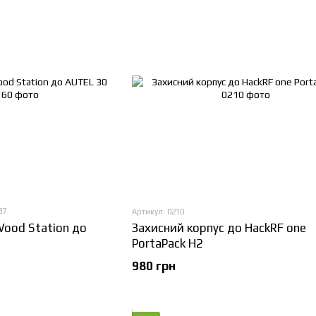
37
Артикул: 0210
ood Station до
Захисний корпус до HackRF one
PortaPack H2
980 грн