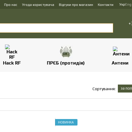
Укр
Eng
Про нас
Угода користувача
Відгуки про магазин
Контакти
+
Hack RF
ПРЄБ (протидія)
Антени
за по
Сортування:
НОВИНКА