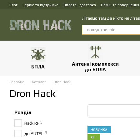
Перейти до основного контенту
Блог
Сервіс та підтримка
Оплата і доставка
Обмін та повернення
Літаємо там де ніхто не літає
Антенні комплекси
БПЛА
до БПЛА
Головна
Каталог
Dron Hack
Dron Hack
Розділ
5
Hack RF
НОВИНКА
3
до AUTEL
ХІТ