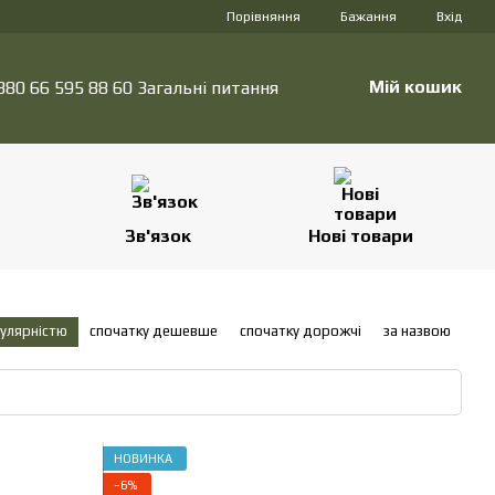
Порівняння
Бажання
Вхід
Мій кошик
380 66 595 88 60 Загальні питання
Зв'язок
Нові товари
пулярністю
спочатку дешевше
спочатку дорожчі
за назвою
НОВИНКА
−6%