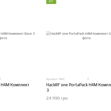
ХІТ
2
2
Артикул: 0401
k H4M Комплект
HackRF one PortaPack H4M Компл
3
24 990 грн