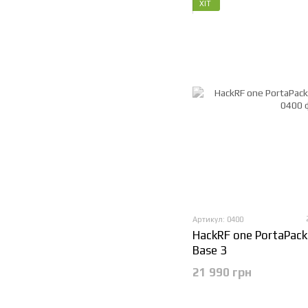
ХІТ
Артикул: 0400
HackRF one PortaPac
Base 3
21 990 грн