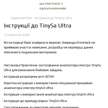
Закритий Блог
Інструкції до TinySa Ultra
Інструкції до TinySa Ultra
12 вересня 2024
Всі інструкції були знайдені в мережі. Команда DronHack не
приймала участі в написанні, розробці чи перевірці даних
описаних в подальших матеріалах.
Настанова Практичне застосування аналізатору спектра TinySa
Ultra для виконання бойових завдань
Інструкція розрахунку анті-БПЛА
Коротка інструкція з використання спеціальної прошивки
аналізатора спектру tinySA Ultra
Інструкція з використання аналізатора спектру tinySA Ultra
Інструкція до приладу Шукач TinySA Ultra
Спостереження за спектром сигналів скорочено