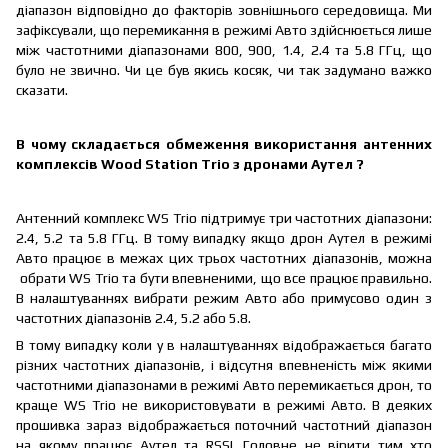
діапазон відповідно до факторів зовнішнього середовища. Ми
зафіксували, що перемикання в режимі Авто здійснюється лише
між частотними діапазонами 800, 900, 1.4, 2.4 та 5.8 ГГц, що
було не звично. Чи це був якись косяк, чи так задумано важко
сказати.
В чому складається обмеження використання антенних
комплексів Wood Station Trio з дронами Аутел ?
Антенний комплекс WS Trio підтримує три частотних діапазони:
2.4, 5.2 та 5.8 ГГц. В тому випадку якщо дрон Аутел в режимі
Авто працює в межах цих трьох частотних діапазонів, можна
обрати WS Trio та бути впевненими, що все працює правильно.
В налаштуваннях вибрати режим Авто або примусово один з
частотних діапазонів 2.4, 5.2 або 5.8.
В тому випадку коли у в налаштуваннях відображається багато
різних частотних діапазонів, і відсутня впевненість між якими
частотними діапазонами в режимі Авто перемикається дрон, то
краще WS Trio не використовувати в режимі Авто. В деяких
прошивка зараз відображається поточний частотний діапазон
на якому працює Аутел та RSSI. Головне не вірити тим хто