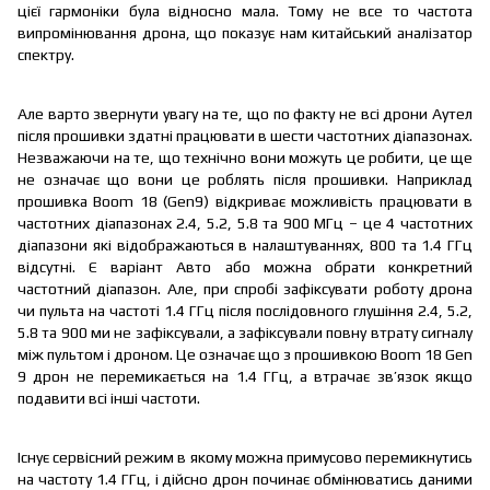
цієї гармоніки була відносно мала. Тому не все то частота
випромінювання дрона, що показує нам китайський аналізатор
спектру.
Але варто звернути увагу на те, що по факту не всі дрони Аутел
після прошивки здатні працювати в шести частотних діапазонах.
Незважаючи на те, що технічно вони можуть це робити, це ще
не означає що вони це роблять після прошивки. Наприклад
прошивка Boom 18 (Gen9) відкриває можливість працювати в
частотних діапазонах 2.4, 5.2, 5.8 та 900 МГц – це 4 частотних
діапазони які відображаються в налаштуваннях, 800 та 1.4 ГГц
відсутні. Є варіант Авто або можна обрати конкретний
частотний діапазон. Але, при спробі зафіксувати роботу дрона
чи пульта на частоті 1.4 ГГц після послідовного глушіння 2.4, 5.2,
5.8 та 900 ми не зафіксували, а зафіксували повну втрату сигналу
між пультом і дроном. Це означає що з прошивкою Boom 18 Gen
9 дрон не перемикається на 1.4 ГГц, а втрачає зв’язок якщо
подавити всі інші частоти.
Існує сервісний режим в якому можна примусово перемикнутись
на частоту 1.4 ГГц, і дійсно дрон починає обмінюватись даними