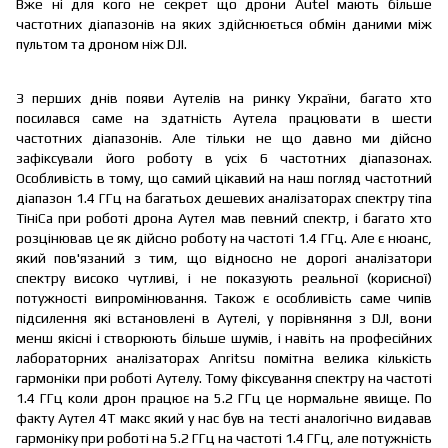
Вже ні для кого не секрет що дрони Autel мають більше
частотних діапазонів на яких здійснюється обмін даними між
пультом та дроном ніж DJI.
З перших днів появи Аутелів на ринку України, багато хто
посилався саме на здатність Аутела працювати в шести
частотних діапазонів. Але тільки не що давно ми дійсно
зафіксували його роботу в усіх 6 частотних діапазонах.
Особливість в тому, що самий цікавий на наш погляд частотний
діапазон 1.4 ГГц на багатьох дешевих аналізаторах спектру тіпа
ТініСа при роботі дрона Аутел мав певний спектр, і багато хто
розцінював це як дійсно роботу на частоті 1.4 ГГц. Але є нюанс,
який пов'язаний з тим, що відносно не дорогі аналізатори
спектру високо чутливі, і не показують реальної (корисної)
потужності випромінювання. Також є особливість саме чипів
підсилення які встановлені в Аутелі, у порівняння з DJI, вони
менш якісні і створюють більше шумів, і навіть на професійних
лабораторних аналізаторах Anritsu помітна велика кількість
гармоніки при роботі Аутелу. Тому фіксування спектру на частоті
1.4 ГГц коли дрон працює на 5.2 ГГц це нормальне явище. По
факту Аутел 4Т макс який у нас був на тесті аналогічно видавав
гармоніку при роботі на 5.2 ГГц на частоті 1.4 ГГц, але потужність