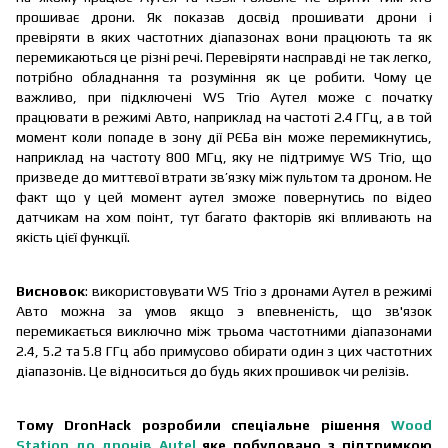
прошиває дрони. Як показав досвід прошивати дрони і
превіряти в яких частотних діапазонах вони працюють та як
перемикаються це різні речі. Перевіряти насправді не так легко,
потрібно обладнання та розуміння як це робити. Чому це
важливо, при підключені WS Trio Аутел може с початку
працювати в режимі Авто, наприклад на частоті 2.4 ГГц, а в той
момент коли попаде в зону дії РЄБа він може перемикнутись,
наприклад на частоту 800 МГц, яку не підтримує WS Trio, що
призведе до миттєвої втрати зв’язку між пультом та дроном. Не
факт що у цей момент аутел зможе повернутись по відео
датчикам на хом поінт, тут багато факторів які впливають на
якість цієї функції.
Висновок
: використовувати WS Trio з дронами Аутел в режимі
Авто можна за умов якщо э впевненість, що зв'язок
перемикається виключно між трьома частотними діапазонами
2.4, 5.2 та 5.8 ГГц або примусово обирати один з цих частотних
діапазонів. Це відноситься до будь яких прошивок чи релізів.
Тому DronHack розробили спеціальне рішення
Wood
Station до дронів Autel
яке побудовано з підтримкою