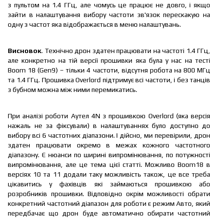
з пультом на 1.4 ГГц, але чомусь це працює не довго, і якщо
зайти в налаштування вибору частоти зв'язок перескакую на
одну з частот яка відображається в меню налаштувань.
Висновок
. Технічно дрон здатен працювати на частоті 1.4 ГГц,
але конкретно на тій версії прошивки яка була у нас на тесті
Boom 18 (Gen9) – тільки 4 частоти, відсутня робота на 800 МГц
та 1.4 ГГц. Прошивка Overlord підтримує всі частоти, і без танців
з бубном можна між ними перемикатись.
При аналізі роботи Аутел 4N з прошивкою Overlord (яка версія
нажаль не за фіксували) в налаштуваннях було доступно до
вибору всі 6 частотних діапазони. І дійсно, ми перевірили, дрон
здатен працювати окремо в межах кожного частотного
діапазону. Є нюанси по ширині випромінювання, по потужності
випромінювання, але це тема цієї статті. Можливо Boom18 в
версіях 10 та 11 додали таку можливість також, це все треба
цікавитись у фахівців які займаються прошивкою або
розробників прошивки. Відповідно окрім можливості обрати
конкретний частотний діапазон для роботи є режим Авто, який
передбачає що дрон буде автоматично обирати частотний