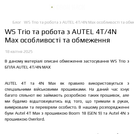
Блог
WS Trio та робота з AUTEL 4T/4N Max особливості та об
WS Trio та робота з AUTEL 4T/4N
Max особливості та обмеження
18 квітня 2025
В даному матеріалі описані обмеження застосування WS Trio з
БПЛА AUTEL 4T/4N MAX
AUTEL 4T та 4N Max як правило використовується з
спеціальними військовими прошивками. На даний час існує
багато спільнот які займають розробкою таких прошивок, але
ми будемо відштовхуватись від того, що тримали в руках,
вимірювали та перевіряли особисто. В нашому розпорядженні
були Autel 4T Max з прошивкою Boom 18 (GEN 9) та Autel 4N з
прошивкою Overlord.